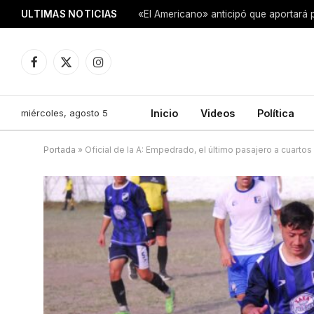
ULTIMAS NOTICIAS
Facebook
X
Instagram
(Twitter)
miércoles, agosto 5
Inicio
Videos
Política
Portada
»
Oficial de la A: Empedrado, el último pasajero a cuartos