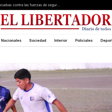
«El Americano» anticipó que aportará pruebas contra las fuerzas de seguridad y la jueza Pozzer Penzo
Nacionales
Sociedad
Interior
Policiales
Depor