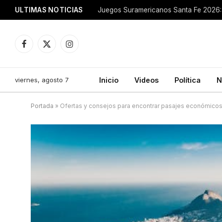
ULTIMAS NOTICIAS
Juegos Suramericanos Santa Fe 2026: 
Facebook
X
Instagram
(Twitter)
viernes, agosto 7
Inicio
Videos
Política
N
Portada
»
Ofertas y consejos para encontrar pasajes económicos