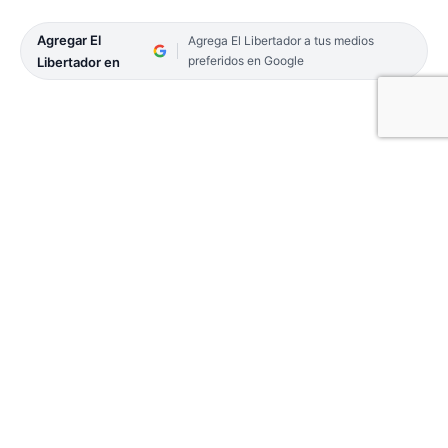
Agregar El
Agrega El Libertador a tus medios
preferidos en Google
Libertador en
La Municipalidad de Corrientes anunció que este
martes 1 de octubre las cinco playas capitalinas
estarán habilitadas con todos sus servicios, de
lunes a lunes de 8 a 20, iniciando la temporada
más larga del país, que se extenderá hasta abril del
2025. Los balnearios públicos contarán con la
presencia de 50 guardavidas y múltiples servicios.