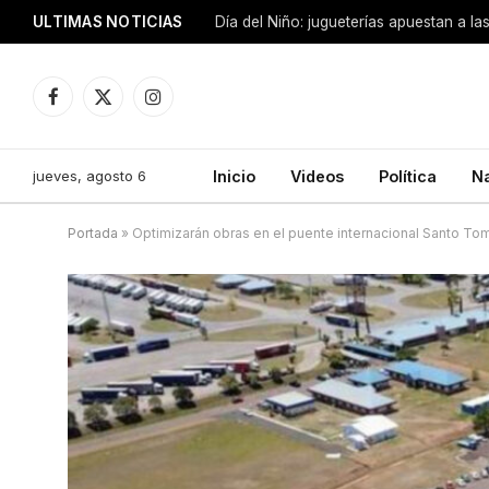
ULTIMAS NOTICIAS
Día del Niño: jugueterías apuestan a la
Facebook
X
Instagram
(Twitter)
jueves, agosto 6
Inicio
Videos
Política
N
Portada
»
Optimizarán obras en el puente internacional Santo To