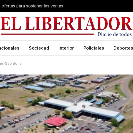
s ofertas para sostener las ventas
acionales
Sociedad
Interior
Policiales
Deportes
mé-São Borja