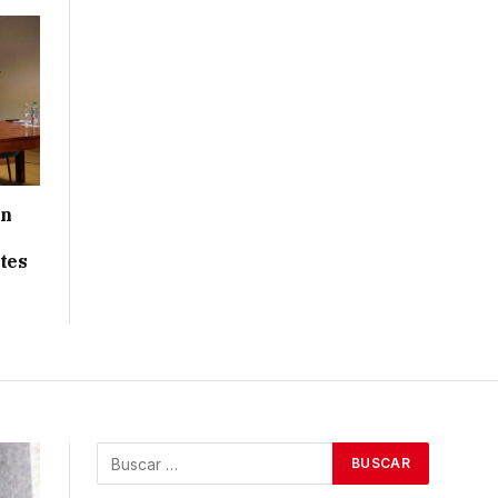
ón
tes