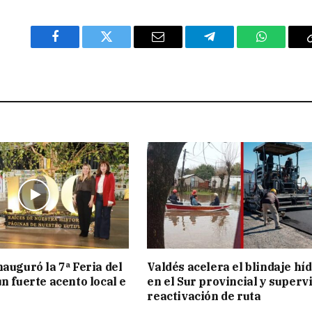
Facebook
Twitter
Email
Telegram
WhatsAp
nauguró la 7ª Feria del
Valdés acelera el blindaje hí
n fuerte acento local e
en el Sur provincial y superv
reactivación de ruta