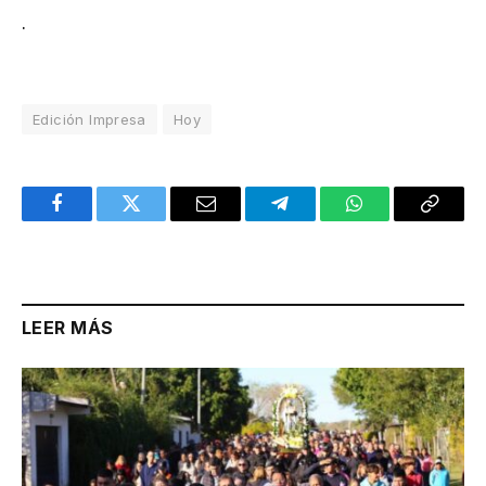
.
Edición Impresa
Hoy
Facebook
Twitter
Email
Telegram
WhatsApp
Copy
Link
LEER MÁS