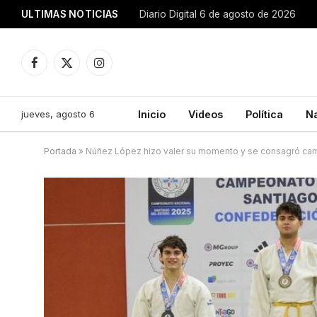
ULTIMAS NOTICIAS
Diario Digital 6 de agosto de 2026
Facebook
X
Instagram
(Twitter)
jueves, agosto 6
Inicio
Videos
Política
N
Portada
»
Núñez López hizo valer su momento y se consagró ca