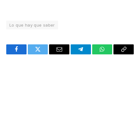
Lo que hay que saber
Facebook
Twitter
Email
Telegram
WhatsApp
Copy
Link