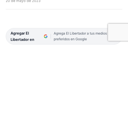
20 de mayo de 2023
Agregar El
Agrega El Libertador a tus medios
preferidos en Google
Libertador en
Durante la madrugada de ayer, integrantes de la
Sección de Seguridad Puente General Belgrano,
dependiente del Escuadrón 48 Corrientes,
realizaban Operaciones de Control en la cabecera