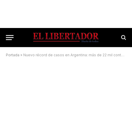
Portada
»
Nuevo récord de casos en Argentina: más de 22 mil contagios y 199 muertes