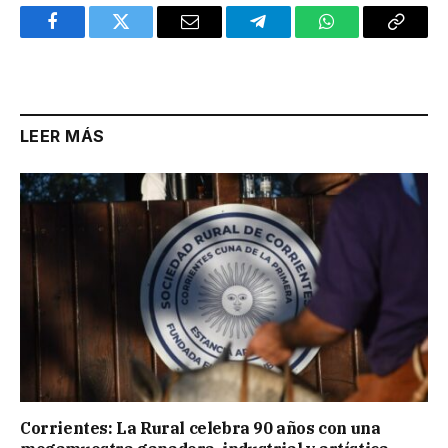
Facebook
Twitter
Email
Telegram
WhatsApp
Copy
Link
LEER MÁS
Corrientes: La Rural celebra 90 años con una