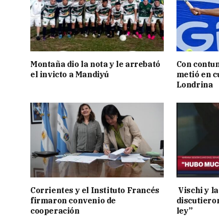
Montaña dio la nota y le arrebató
Con contun
el invicto a Mandiyú
metió en c
Londrina
Corrientes y el Instituto Francés
Vischi y la
firmaron convenio de
discutiero
cooperación
ley”