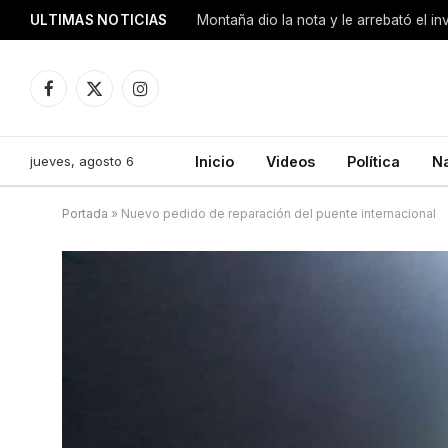
ULTIMAS NOTICIAS
Montaña dio la nota y le arrebató el i
Facebook
X
Instagram
(Twitter)
jueves, agosto 6
Inicio
Videos
Política
N
Portada
»
Nuevo pedido de reparación del puente internacional