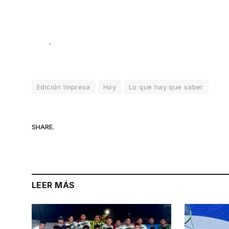
.
Edición Impresa
Hoy
Lo que hay que saber
SHARE.
LEER MÁS