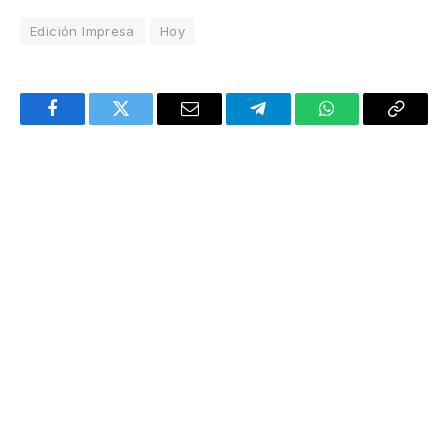
Edición Impresa
Hoy
Facebook
Twitter
Email
Telegram
WhatsApp
Copy
Link