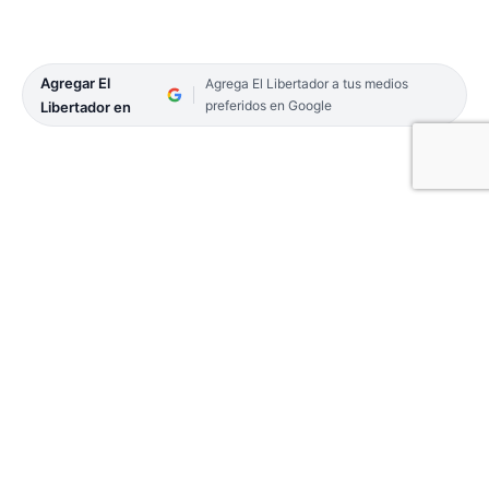
Agregar El
Agrega El Libertador a tus medios
preferidos en Google
Libertador en
Instruidos por Jefatura de Policía, efectivos de las
Comisarías 1ra, 3ra, 4ta, junto con el Comando de
Patrullas y los Grupos de Respuesta Inmediata
Motorizada (GRIM) 1 y 3, llevaron a cabo
operativos de control e identificación de personas
en diversas zonas de la capital.