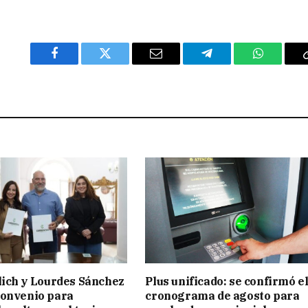
Facebook
Twitter
Email
Telegram
WhatsAp
lich y Lourdes Sánchez
Plus unificado: se confirmó e
convenio para
cronograma de agosto para