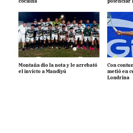
cocaína
potenciar l
Montaña dio la nota y le arrebató
Con contun
el invicto a Mandiyú
metió en c
Londrina