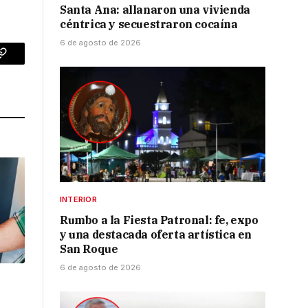
Santa Ana: allanaron una vivienda
céntrica y secuestraron cocaína
6 de agosto de 2026
p
Copy
Link
INTERIOR
Rumbo a la Fiesta Patronal: fe, expo
y una destacada oferta artística en
San Roque
6 de agosto de 2026
l