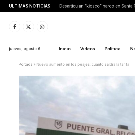
ULTIMAS NOTICIAS
Facebook
X
Instagram
(Twitter)
jueves, agosto 6
Inicio
Videos
Política
N
Portada
»
Nuevo aumento en los peajes: cuanto saldrá la tarifa