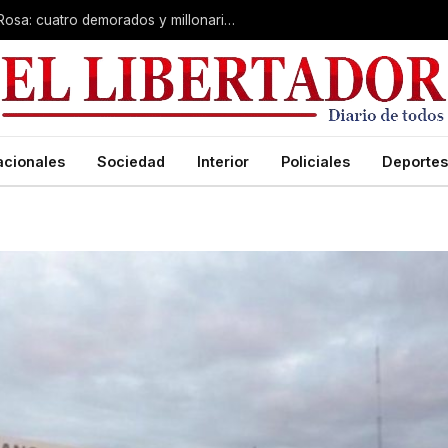
Desarticulan “kiosco” narco en Santa Rosa: cuatro demorados y millonario secuestro de tecnología
acionales
Sociedad
Interior
Policiales
Deportes