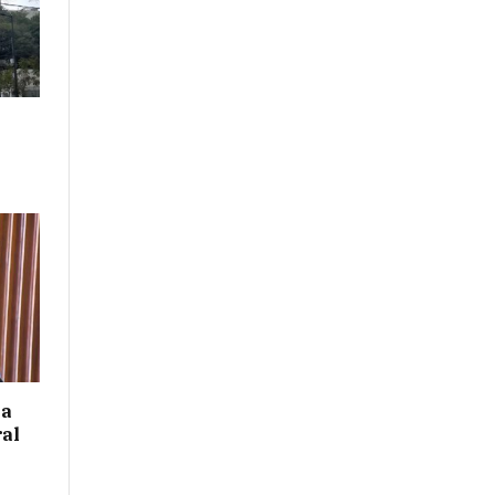
 a
ral