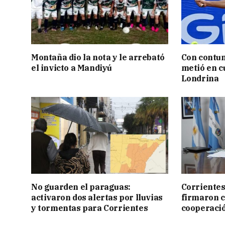
Montaña dio la nota y le arrebató
Con contun
el invicto a Mandiyú
metió en c
Londrina
No guarden el paraguas:
Corrientes
activaron dos alertas por lluvias
firmaron 
y tormentas para Corrientes
cooperaci