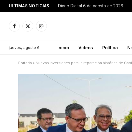
ULTIMAS NOTICIAS
Diario Digital 6 de agosto de 2026
Facebook
X
Instagram
(Twitter)
jueves, agosto 6
Inicio
Videos
Política
N
Portada
»
Nuevas inversiones para la reparación histórica de Capi