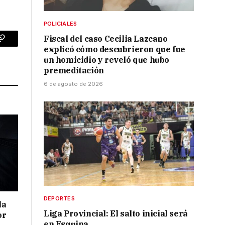
POLICIALES
Fiscal del caso Cecilia Lazcano
p
Copy
explicó cómo descubrieron que fue
un homicidio y reveló que hubo
Link
premeditación
6 de agosto de 2026
DEPORTES
la
Liga Provincial: El salto inicial será
or
en Esquina