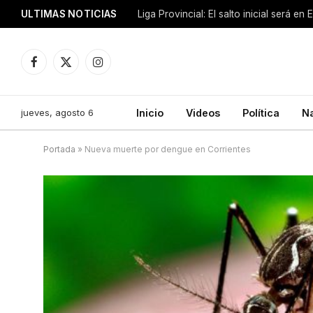
ULTIMAS NOTICIAS
Liga Provincial: El salto inicial será en
Facebook
X
Instagram
(Twitter)
jueves, agosto 6
Inicio
Videos
Política
N
Portada
»
Nueva muerte por dengue en Corrientes