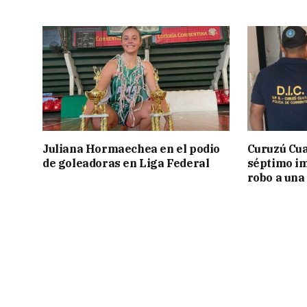
Juliana Hormaechea en el podio
Curuzú Cua
de goleadoras en Liga Federal
séptimo im
robo a una