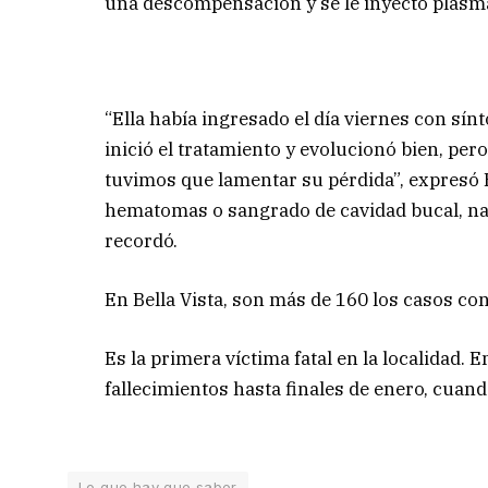
una descompensación y se le inyectó plasma”
“Ella había ingresado el día viernes con sín
inició el tratamiento y evolucionó bien, p
tuvimos que lamentar su pérdida”, expresó
hematomas o sangrado de cavidad bucal, nari
recordó.
En Bella Vista, son más de 160 los casos co
Es la primera víctima fatal en la localidad. E
fallecimientos hasta finales de enero, cuand
Lo que hay que saber