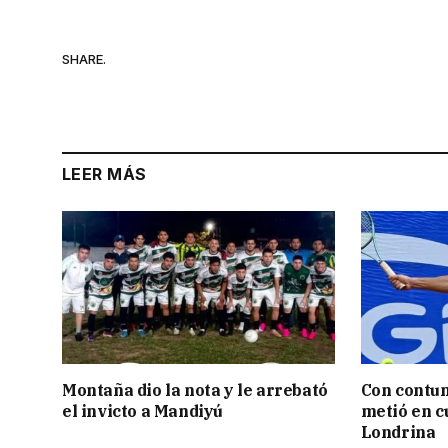
SHARE.
LEER MÁS
Montaña dio la nota y le arrebató
Con contun
el invicto a Mandiyú
metió en c
Londrina