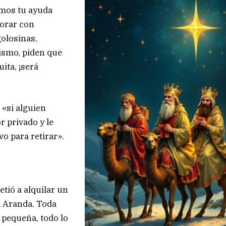
amos tu ayuda
borar con
golosinas,
mismo, piden que
ita, ¡será
 «si alguien
 privado y le
o para retirar».
ió a alquilar un
l Aranda. Toda
 pequeña, todo lo