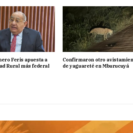
ero Feris apuesta a
Confirmaron otro avistamie
ad Rural más federal
de yaguareté en Mburucuyá