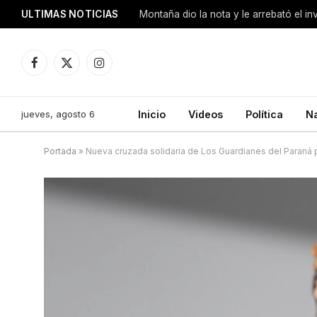
ULTIMAS NOTICIAS
Montaña dio la nota y le arrebató el i
Facebook
X
Instagram
(Twitter)
jueves, agosto 6
Inicio
Videos
Política
N
Portada
»
Nueva cruzada solidaria de Los Guardianes del Paraná 