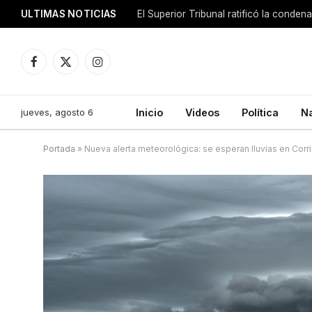
ULTIMAS NOTICIAS
El Superior Tribunal ratificó la conde
Facebook
X
Instagram
(Twitter)
jueves, agosto 6
Inicio
Videos
Política
N
Portada
»
Nueva alerta meteorológica: se esperan lluvias en Corr