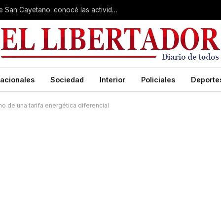
Cientos de fieles colman el santuario de San Cayetano: conocé las actividades de hoy
acionales
Sociedad
Interior
Policiales
Deporte
o de una tarifa energética diferencial