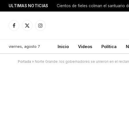
ULTIMAS NOTICIAS
Facebook
X
Instagram
(Twitter)
viernes, agosto 7
Inicio
Videos
Política
N
Portada
»
Norte Grande: los gobernadores se unieron en el reclam