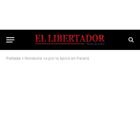
Portada
»
Nordeste va por la épica en Paraná