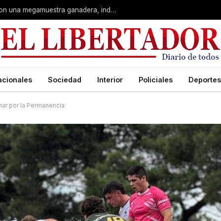
Corrientes: La Rural celebra 90 años con una megamuestra ganadera, industrial y artística
acionales
Sociedad
Interior
Policiales
Deportes
har por la Permanencia