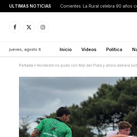
ULTIMAS NOTICIAS
Facebook
X
Instagram
(Twitter)
jueves, agosto 6
Inicio
Videos
Política
N
Portada
»
Nordeste no pudo con Mar del Plata y ahora deberá luc