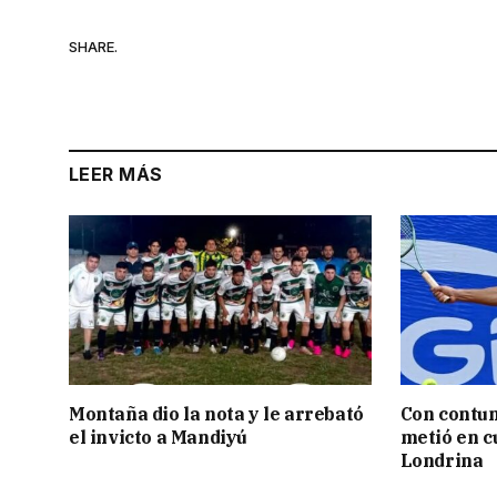
SHARE.
LEER MÁS
Montaña dio la nota y le arrebató
Con contun
el invicto a Mandiyú
metió en c
Londrina