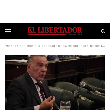
Portada
»
Noel Breard: «La libertad aislada, sin sociedad ni nación, termina mal»