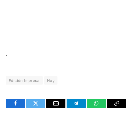
.
Edición Impresa
Hoy
Facebook
Twitter
Email
Telegram
WhatsApp
Copy
Link