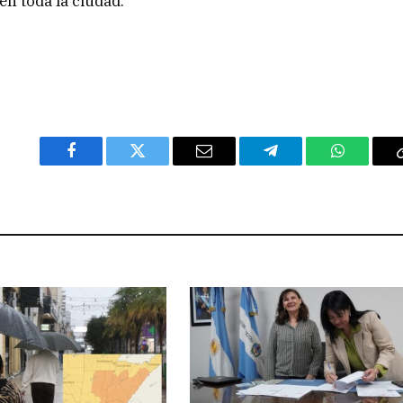
n toda la ciudad.
Facebook
Twitter
Email
Telegram
WhatsAp