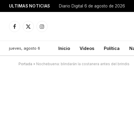
ULTIMAS NOTICIAS
Diario Digital 6 de agosto de 2026
Facebook
X
Instagram
(Twitter)
jueves, agosto 6
Inicio
Videos
Política
N
Portada
»
Nochebuena: blindarán la costanera antes del brindis