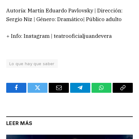
Autoría: Martín Eduardo Pavlovsky | Dirección:
Sergio Niz | Género: Dramático| Público adulto
+ Info: Instagram | teatrooficialjuandevera
Lo que hay que saber
Facebook
Twitter
Email
Telegram
WhatsApp
Copy
Link
LEER MÁS