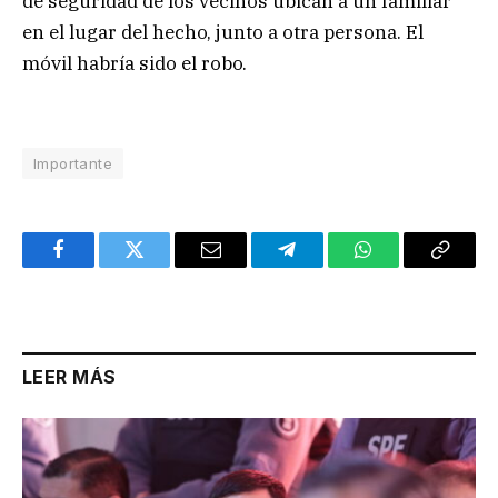
de seguridad de los vecinos ubican a un familiar
en el lugar del hecho, junto a otra persona. El
móvil habría sido el robo.
Importante
Facebook
Twitter
Email
Telegram
WhatsApp
Copy
Link
LEER MÁS