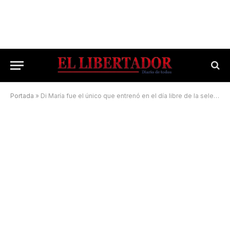
Portada
»
Di María fue el único que entrenó en el día libre de la selección argentina