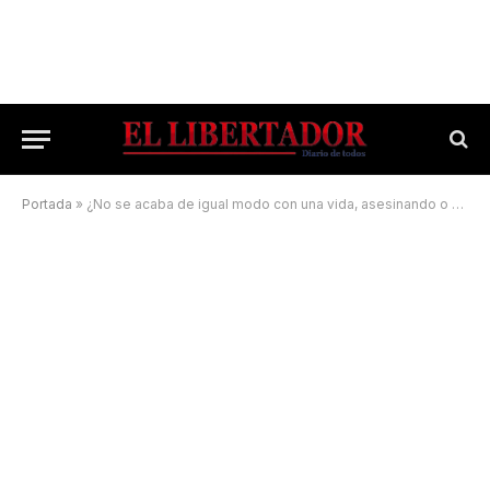
Portada
»
¿No se acaba de igual modo con una vida, asesinando o expulsando de un vientre materno?