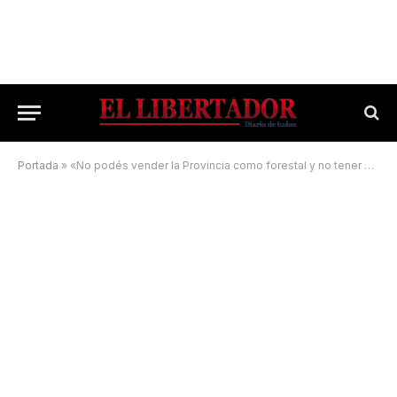
Portada
»
«No podés vender la Provincia como forestal y no tener un avión hidrante como la gente»