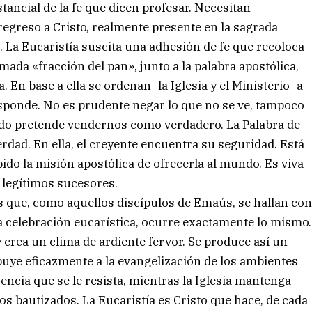
ancial de la fe que dicen profesar. Necesitan
regreso a Cristo, realmente presente en la sagrada
. La Eucaristía suscita una adhesión de fe que recoloca
lamada «fracción del pan», junto a la palabra apostólica,
a. En base a ella se ordenan -la Iglesia y el Ministerio- a
sponde. No es prudente negar lo que no se ve, tampoco
ndo pretende vendernos como verdadero. La Palabra de
erdad. En ella, el creyente encuentra su seguridad. Está
bido la misión apostólica de ofrecerla al mundo. Es viva
s legítimos sucesores.
que, como aquellos discípulos de Emaús, se hallan co
da celebración eucarística, ocurre exactamente lo mismo.
y crea un clima de ardiente fervor. Se produce así un
ribuye eficazmente a la evangelización de los ambientes
rencia que se le resista, mientras la Iglesia mantenga
los bautizados. La Eucaristía es Cristo que hace, de cada