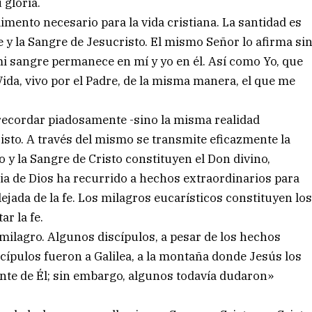
 gloria.
mento necesario para la vida cristiana. La santidad es
ne y la Sangre de Jesucristo. El mismo Señor lo afirma si
mi sangre permanece en mí y yo en él. Así como Yo, que
Vida, vivo por el Padre, de la misma manera, el que me
recordar piadosamente -sino la misma realidad
sto. A través del mismo se transmite eficazmente la
po y la Sangre de Cristo constituyen el Don divino,
a de Dios ha recurrido a hechos extraordinarios para
lejada de la fe. Los milagros eucarísticos constituyen lo
r la fe.
milagro. Algunos discípulos, a pesar de los hechos
cípulos fueron a Galilea, a la montaña donde Jesús los
lante de Él; sin embargo, algunos todavía dudaron»