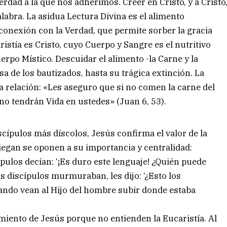
Verdad a la que nos adherimos. Creer en Cristo, y a Cristo
labra. La asidua Lectura Divina es el alimento
 conexión con la Verdad, que permite sorber la gracia
ristía es Cristo, cuyo Cuerpo y Sangre es el nutritivo
rpo Místico. Descuidar el alimento -la Carne y la
osa de los bautizados, hasta su trágica extinción. La
a relación: «Les aseguro que si no comen la carne del
no tendrán Vida en ustedes» (Juan 6, 53).
scípulos más díscolos, Jesús confirma el valor de la
niegan se oponen a su importancia y centralidad:
pulos decían: ‘¡Es duro este lenguaje! ¿Quién puede
s discípulos murmuraban, les dijo: ‘¿Esto los
ando vean al Hijo del hombre subir donde estaba
iento de Jesús porque no entienden la Eucaristía. Al