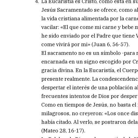
La Eucaristía es Cristo, como está en su
Jesús Sacramentado se ofrece, como ali
la vida cristiana alimentada por la car
vacilar: «El que come mi carne y bebe 
he sido enviado por el Padre que tiene 
come vivirá por mi» (Juan 6, 56-57).
El sacramento no es un símbolo -para 
encarnada en un signo escogido por Cri
gracia divina. En la Eucaristía, el Cuer
presente realmente. La condescendenci
despertar el interés de una población a
frecuentes intentos de Dios por desperta
Como en tiempos de Jesús, no basta el 
milagrosos, no creyeron: «Los once dis
había citado. Al verlo, se postraron de
(Mateo 28, 16-17).