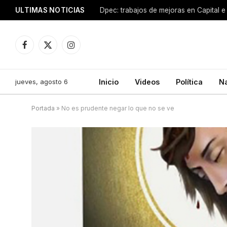
ULTIMAS NOTICIAS
Dpec: trabajos de mejoras en Capital e 
Facebook
X
Instagram
(Twitter)
jueves, agosto 6
Inicio
Videos
Política
N
Portada
»
No es prudente negar lo que no se ve