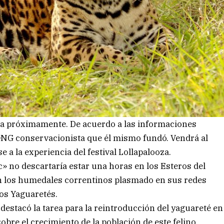
ina próximamente. De acuerdo a las informaciones
la ONG conservacionista que él mismo fundó. Vendrá al
e a la experiencia del festival Lollapalooza.
c» no descartaría estar una horas en los Esteros del
n los humedales correntinos plasmado en sus redes
los Yaguaretés.
estacó la tarea para la reintroducción del yaguareté en
sobre el crecimiento de la población de este felino