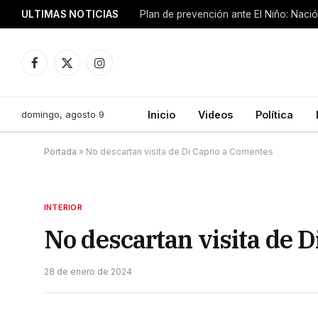
ULTIMAS NOTICIAS
Plan de prevención ante El Niño: Nació
Facebook
X
Instagram
(Twitter)
domingo, agosto 9
Inicio
Videos
Política
Portada
»
No descartan visita de Di Caprio a Corrientes
INTERIOR
No descartan visita de D
28 de enero de 2024