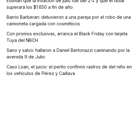
Estiman que la inflación de julio fue del 2% y que el dólar
superará los $1.650 a fin de año
Barrio Barberan: detuvieron a una pareja por el robo de una
camioneta cargada con cosméticos
Con promos exclusivas, arranca el Black Friday con tarjeta
Tuya del NBCH
Sano y salvo: hallaron a Daniel Bertonazzi caminando por la
avenida 9 de Julio
Caso Loan, el juicio: el perito confirmó rastros de del niño en
los vehículos de Pérez y Caillava