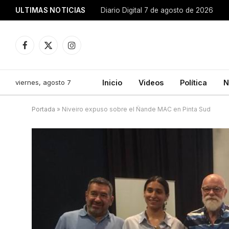
ULTIMAS NOTICIAS
Diario Digital 7 de agosto de 2026
Facebook
X
Instagram
(Twitter)
viernes, agosto 7
Inicio
Videos
Política
N
Portada
»
Niveiro expuso sobre el Ñande MAC en Pinta Sud