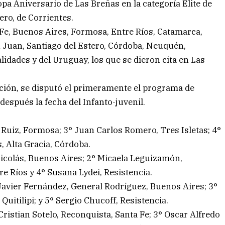
pa Aniversario de Las Breñas en la categoría Elite de
ro, de Corrientes.
 Fe, Buenos Aires, Formosa, Entre Ríos, Catamarca,
an Juan, Santiago del Estero, Córdoba, Neuquén,
dades y del Uruguay, los que se dieron cita en Las
ción, se disputó el primeramente el programa de
 después la fecha del Infanto-juvenil.
l Ruiz, Formosa; 3° Juan Carlos Romero, Tres Isletas; 4°
, Alta Gracia, Córdoba.
icolás, Buenos Aires; 2° Micaela Leguizamón,
re Ríos y 4° Susana Lydei, Resistencia.
° Javier Fernández, General Rodríguez, Buenos Aires; 3°
uitilipi; y 5° Sergio Chucoff, Resistencia.
ristian Sotelo, Reconquista, Santa Fe; 3° Oscar Alfredo