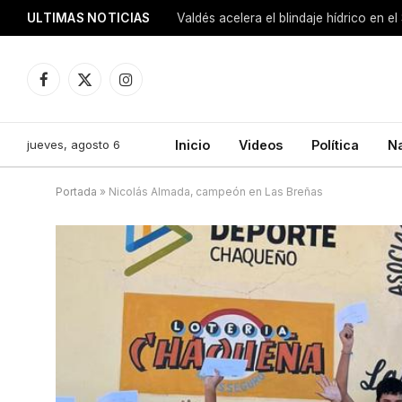
ULTIMAS NOTICIAS
Facebook
X
Instagram
(Twitter)
jueves, agosto 6
Inicio
Videos
Política
N
Portada
»
Nicolás Almada, campeón en Las Breñas