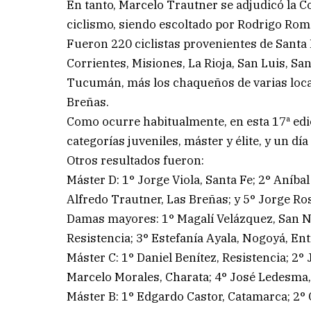
En tanto, Marcelo Trautner se adjudicó la Co
ciclismo, siendo escoltado por Rodrigo Rome
Fueron 220 ciclistas provenientes de Santa
Corrientes, Misiones, La Rioja, San Luis, S
Tucumán, más los chaqueños de varias locali
Breñas.
Como ocurre habitualmente, en esta 17ª edi
categorías juveniles, máster y élite, y un día
Otros resultados fueron:
Máster D: 1° Jorge Viola, Santa Fe; 2° Aníba
Alfredo Trautner, Las Breñas; y 5° Jorge Ros
Damas mayores: 1° Magalí Velázquez, San N
Resistencia; 3° Estefanía Ayala, Nogoyá, Ent
Máster C: 1° Daniel Benítez, Resistencia; 2
Marcelo Morales, Charata; 4° José Ledesma, Q
Máster B: 1° Edgardo Castor, Catamarca; 2° C