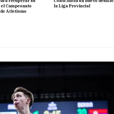
ará recuperar su
Colón inicia un nuevo desafío
n el Campeonato
la Liga Provincial
de Atletismo