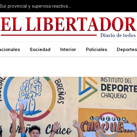
Valdés acelera el blindaje hídrico en el Sur provincial y supervisa reactivación de ruta
acionales
Sociedad
Interior
Policiales
Deportes