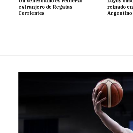
Un venezolano es refuerzo
Layoy busc
extranjero de Regatas
reinado e
Corrientes
Argentino 