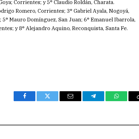
oya; Corrientes; y 5° Claudio Roldán, Charata.
Rodrigo Romero, Corrientes; 3° Gabriel Ayala, Nogoyá,
n; 5° Mauro Domínguez, San Juan; 6° Emanuel Ibarrola,
entes; y 8° Alejandro Aquino, Reconquista, Santa Fe.
Facebook
Twitter
Email
Telegram
WhatsAp