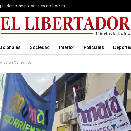
Superior Tribunal de Justicia: deciden que demoras procesales no borran delitos graves
acionales
Sociedad
Interior
Policiales
Deporte
idios en Corrientes