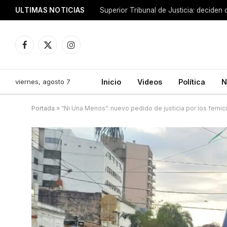
ULTIMAS NOTICIAS
Facebook
X
Instagram
(Twitter)
viernes, agosto 7
Inicio
Videos
Política
N
Portada
»
“Ni Una Menos”: nuevo pedido de justicia por los femic