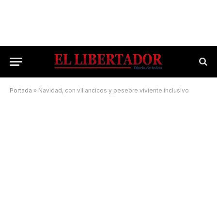
Portada
»
Navidad, con villancicos y pesebre viviente inclusivo