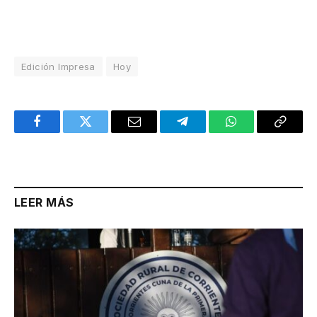
Edición Impresa
Hoy
Facebook
Twitter
Email
Telegram
WhatsApp
Copy
Link
LEER MÁS