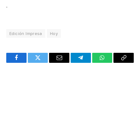
.
Edición Impresa
Hoy
Facebook
Twitter
Email
Telegram
WhatsApp
Copy
Link