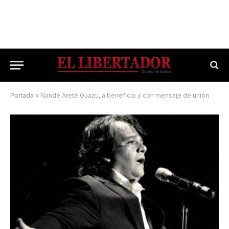
Portada
»
Ñandé Areté Guazú, a beneficio y con mensaje de unión