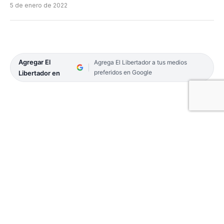
5 de enero de 2022
Agregar El
Agrega El Libertador a tus medios
preferidos en Google
Libertador en
La intendencia apunta al Senasa por dilaciones en
los permisos de exportación para el frigorífico.
Volverán a reunirse con Provincia.