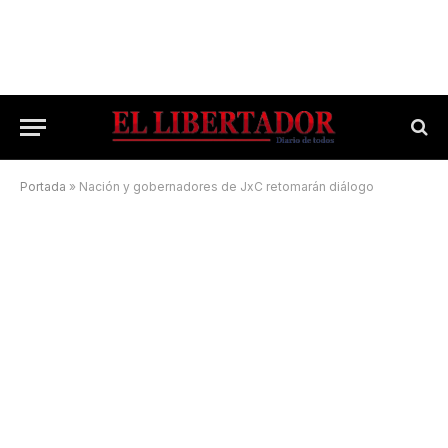
Portada
»
Nación y gobernadores de JxC retomarán diálogo