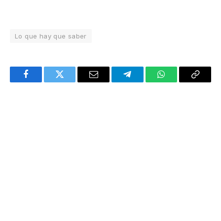
Lo que hay que saber
Facebook
Twitter
Email
Telegram
WhatsApp
Copy
Link