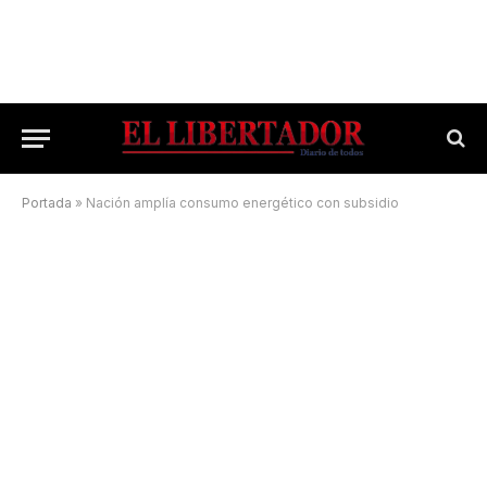
Portada
»
Nación amplía consumo energético con subsidio