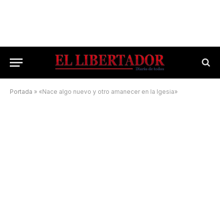
Portada
»
«Nace algo nuevo y otro amanecer en la Igesia»