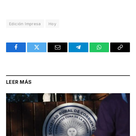
Edición Impresa
Hoy
Facebook
Twitter
Email
Telegram
WhatsApp
Copy
Link
LEER MÁS