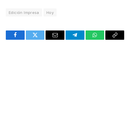
Edición Impresa
Hoy
Facebook
Twitter
Email
Telegram
WhatsApp
Copy
Link