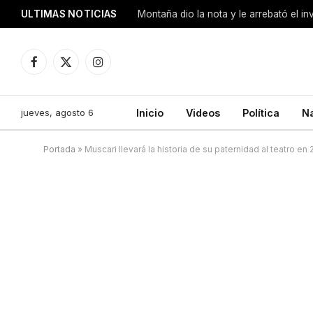
ULTIMAS NOTICIAS
Montaña dio la nota y le arrebató el i
Facebook
X
Instagram
(Twitter)
jueves, agosto 6
Inicio
Videos
Política
N
Portada
»
Muscari llevará la historia de su paternidad al teatro en