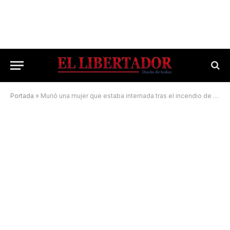
Portada
»
Murió una mujer que estaba internada tras el incendio de su casa y ya son dos las víctimas fatales