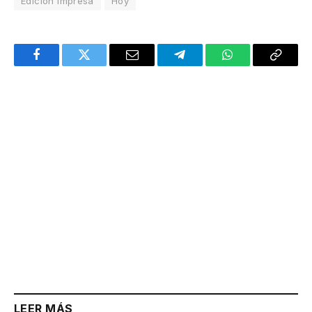
Edición Impresa
Hoy
Facebook
Twitter
Email
Telegram
WhatsApp
Copy
Link
LEER MÁS