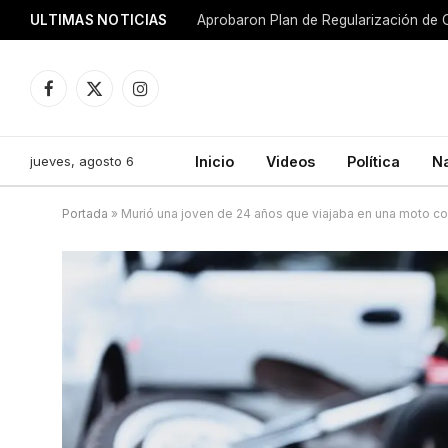
ULTIMAS NOTICIAS
Aprobaron Plan de Regularización de 
Facebook
X
Instagram
(Twitter)
jueves, agosto 6
Inicio
Videos
Política
N
Portada
»
Murió una joven de 24 años que viajaba en una moto