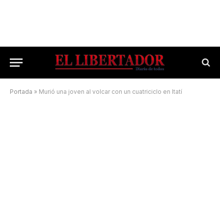
Portada
»
Murió una joven al volcar con un cuatriciclo en Itatí