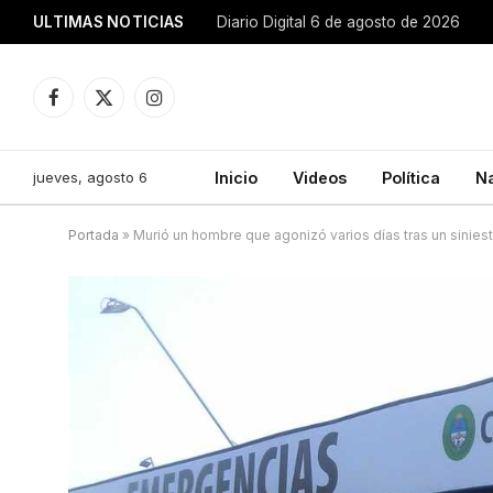
ULTIMAS NOTICIAS
Diario Digital 6 de agosto de 2026
Facebook
X
Instagram
(Twitter)
jueves, agosto 6
Inicio
Videos
Política
N
Portada
»
Murió un hombre que agonizó varios días tras un siniestr