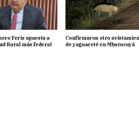
ero Feris apuesta a
Confirmaron otro avistamie
ad Rural más federal
de yaguareté en Mburucuyá