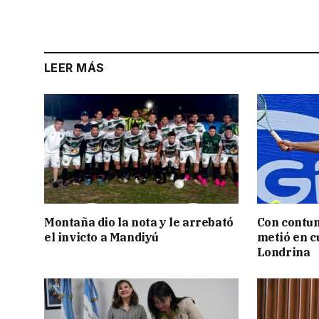
LEER MÁS
Montaña dio la nota y le arrebató
Con contun
el invicto a Mandiyú
metió en c
Londrina