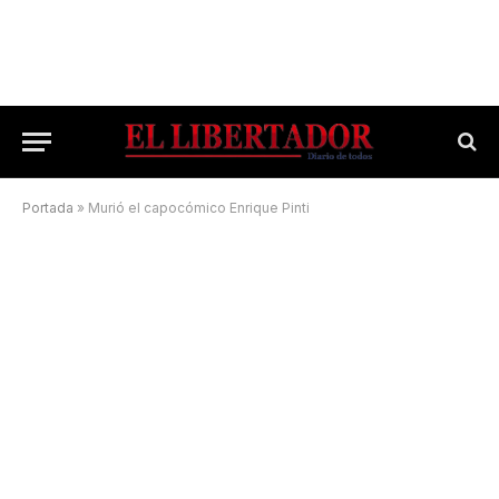
Portada
»
Murió el capocómico Enrique Pinti