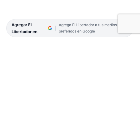
Agregar El
Agrega El Libertador a tus medios
preferidos en Google
Libertador en
Un joven de 21 años fue demorado esta
madrugada por el personal del Departamento de
Distritos Policiales y Unidades Operativas de la
Policía de Corrientes. Iba a bordo de una
motocicleta cuando los oficiales le pidieron que
pare y muestre lo que llevaba en su mochila. Así