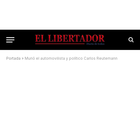
Portada
»
Murió el automovilista y político Carlos Reutemann