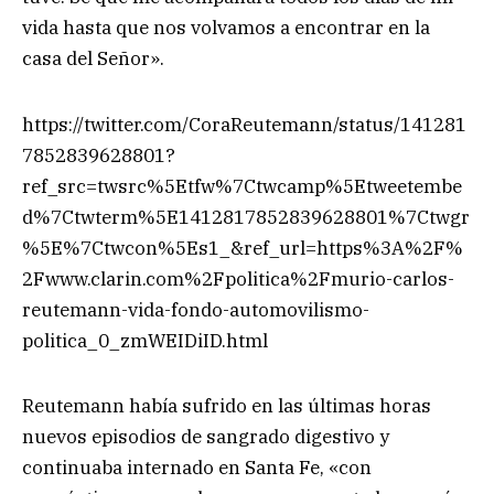
vida hasta que nos volvamos a encontrar en la
casa del Señor».
https://twitter.com/CoraReutemann/status/141281
7852839628801?
ref_src=twsrc%5Etfw%7Ctwcamp%5Etweetembe
d%7Ctwterm%5E1412817852839628801%7Ctwgr
%5E%7Ctwcon%5Es1_&ref_url=https%3A%2F%
2Fwww.clarin.com%2Fpolitica%2Fmurio-carlos-
reutemann-vida-fondo-automovilismo-
politica_0_zmWEIDiID.html
Reutemann había sufrido en las últimas horas
nuevos episodios de sangrado digestivo y
continuaba internado en Santa Fe, «con