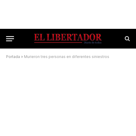
Portada
»
Murieron tres personas en diferentes siniestros