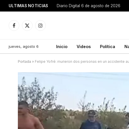
ULTIMAS NOTICIAS
Diario Digital 6 de agosto de 2026
Facebook
X
Instagram
(Twitter)
jueves, agosto 6
Inicio
Videos
Política
N
Portada
»
Felipe Yofré: murieron dos personas en un accidente au