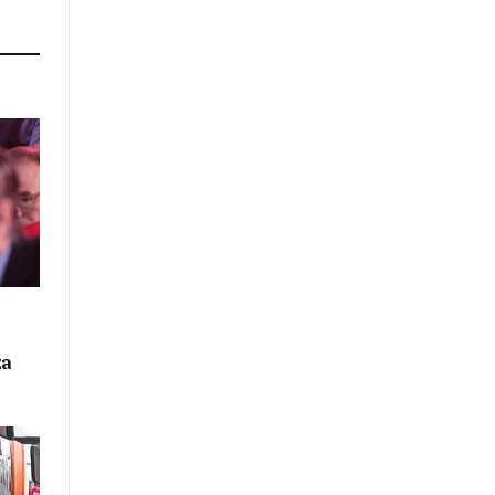
Link
za